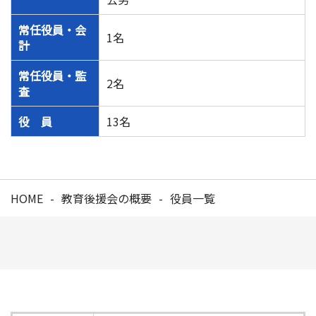
常任役員・会
1名
計
常任役員・監
2名
査
役 員
13名
HOME
教育後援会の概要
役員一覧