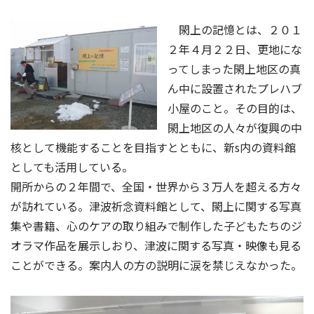
閖上の記憶とは、２０１
２年４月２２日、更地にな
ってしまった閖上地区の真
ん中に設置されたプレハブ
小屋のこと。その目的は、
閖上地区の人々が復興の中
核として機能することを目指すとともに、新s内の資料館
としても活用している。
開所からの２年間で、全国・世界から３万人を超える方々
が訪れている。津波祈念資料館として、閖上に関する写真
集や書籍、心のケアの取り組みで制作した子どもたちのジ
オラマ作品を展示しおり、津波に関する写真・映像も見る
ことができる。案内人の方の説明に涙を禁じえなかった。