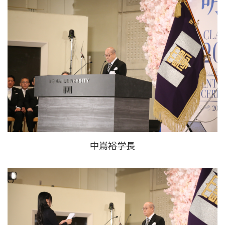
中嶌裕学長