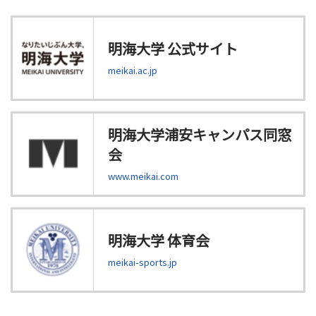
明海大学 公式サイト
meikai.ac.jp
明海大学浦安キャンパス同窓
会
www.meikai.com
明海大学 体育会
meikai-sports.jp